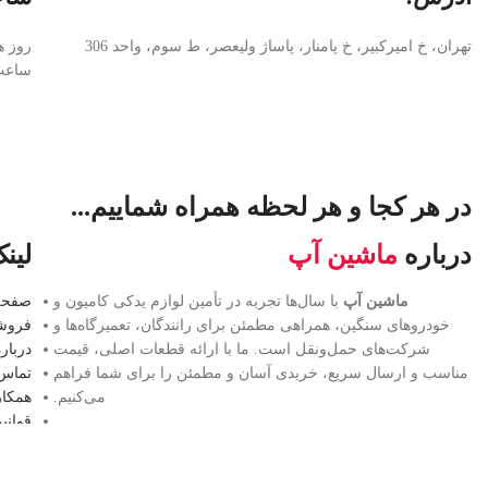
تهران، خ امیرکبیر، خ پامنار، پاساژ ولیعصر، ط سوم، واحد 306
روز ه
ساعت ۹ تا
در هر کجا و هر لحظه همراه شماییم...
درباره
ماشین آپ
لین
ماشین آپ
با سال‌ها تجربه در تأمین لوازم یدکی کامیون و
صفحه
خودروهای سنگین، همراهی مطمئن برای رانندگان، تعمیرگاه‌ها و
فروش
شرکت‌های حمل‌ونقل است. ما با ارائه قطعات اصلی، قیمت
درباره
مناسب و ارسال سریع، خریدی آسان و مطمئن را برای شما فراهم
تماس 
می‌کنیم.
همکار
قوانی
صفحه
فروش