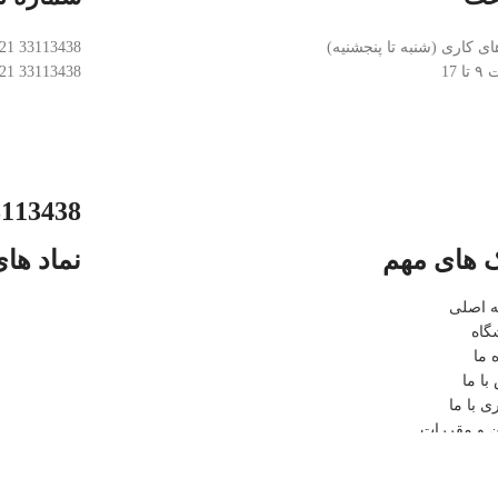
ای کاری (شنبه تا پنجشنیه)
33113438 021
 17
33113438 021
113438 021
ک های مهم
نماد های
 اصلی
گاه
 ما
با ما
ی با ما
ن و مقررات
 اصلی
گاه