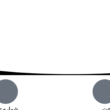
عت
شماره ت