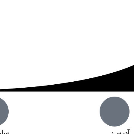
آدرس:
سا