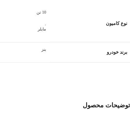
10 تن
نوع کامیون
,
مایلر
بنز
برند خودرو
توضیحات محصول