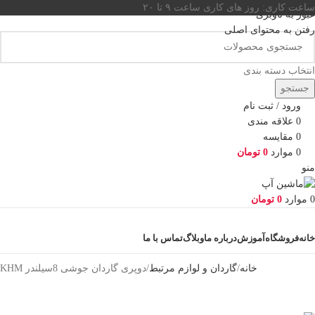
ساعت کاری: روز های کاری ساعت ۹ تا ۲۰
عبور به ناوبری
رفتن به محتوای اصلی
انتخاب دسته بندی
جستجو
ورود / ثبت نام
0
علاقه مندی
0
مقایسه
0
موارد
0
تومان
منو
0
موارد
0
تومان
دسته بندی کالاها
خانه
فروشگاه
آموزش
درباره ما
وبلاگ
تماس با ما
خانه
گاردان و لوازم مرتبط
دوپری گاردان جوشی 8سیلندر KHM