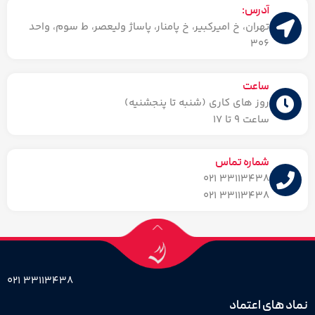
آدرس:
تهران، خ امیرکبیر، خ پامنار، پاساژ ولیعصر، ط سوم، واحد
306
ساعت
روز های کاری (شنبه تا پنجشنیه)
ساعت ۹ تا 17
شماره تماس
33113438 021
33113438 021
33113438 021
نماد های اعتماد