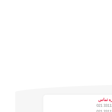
ه تماس
331134
331134