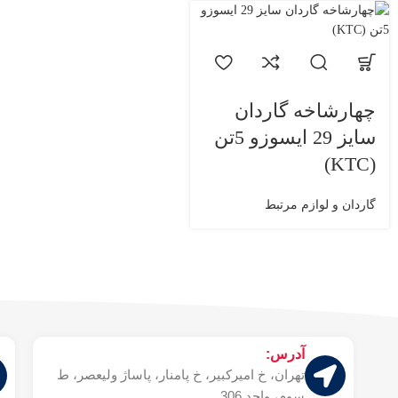
چهارشاخه گاردان
سایز 29 ایسوزو 5تن
(KTC)
گاردان و لوازم مرتبط
آدرس:
تهران، خ امیرکبیر، خ پامنار، پاساژ ولیعصر، ط
سوم، واحد 306