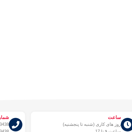
ساعت
شمار
روز های کاری (شنبه تا پنجشنیه)
38 021
ساعت ۹ تا 17
38 021