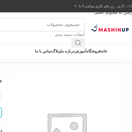
عبور به ناوبری
ت کاری: روز های کاری ساعت ۹ تا ۲۰
رفتن به محتوای اصلی
انتخاب دسته بندی
ته بندی کالاها
خانه
فروشگاه
آموزش
درباره ما
وبلاگ
تماس با ما
خانه
برقی و لوازم مرتبط
موتور برف پاکن دانگ فنگ T375
م
دس